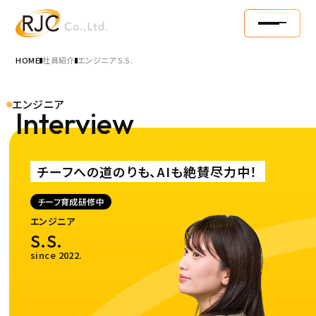
HOME
社員紹介
エンジニア S.S.
エンジニア
Interview
チーフへの道のりも、AIも絶賛尽力中！
チーフ育成研修中
エンジニア
S.S.
RJC丸わかり
since 2022.
10年やりがいストーリー
募集要項