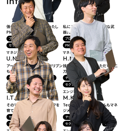
Interview
価値最大化のプロ。実はわたし
私にとってPMPは「実践的な武
PMなんです（照）
器」。視える、未来が視える
プロジェクトマネージャー
プロジェクトマネージャー
セクションマネージャー
講師
PMP保持者
講師
マネジメント
マネジメント
U.N.
H.M.
since 2006.
since 2006.
アーキも、Androidも、AIドリブン
技術もマネジメントもただいま二
もお任せあれ！
刀流で進化中
リードアーキテクト
リーダー
テックリード
リーダー
講師
セクションマネージャー
エンジニア
エンジニア
I.T.
M.K.
since 2006.
since 2017.
そのマインド「いいね！」チーフを
Techをリードする！チームもマネ
育てる名人
ジメントする！
セクションマネージャー
テックリード
リーダー
講師
セクションマネージャー
チーフ
エンジニア
エンジニア