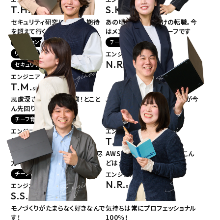
T.H.
S.K.
since 2005.
since 2007.
セキュリティ研究に勤しむ、期待
あの頃は、不安だらけの転職。
今
を超えて行く敏腕リーダー！
はメンバーを支えるチーフです
セクションマネージャー
チーフ
リーダー
エンジニア
N.R.
セキュリティ資格保持者
since 2023.
エンジニア
T.M.
since 2017.
思慮深さと気が利く配慮！とこと
Javaが呪文 (?_?) だった私が
今
ん先回り
は後輩を教えています
チーフ育成研修中
チーフ育成研修中
エンジニア
エンジニア
H.K.
T.S.
since 2024.
since 2023.
チーフへの道のりも、AIも絶賛尽
AWSに夢中！堅牢な体躯をこん
力中！
どはシステムに！
チーフ育成研修中
エンジニア
N.R.
エンジニア
since 2024.
S.S.
since 2022.
モノづくりがたまらなく好きなんで
気持ちは常にプロフェッショナル
す！
100％！